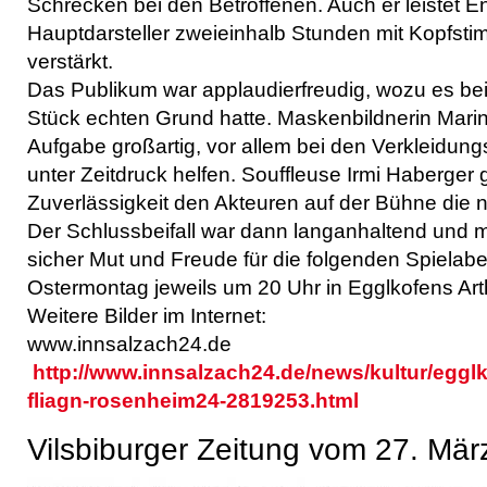
Schrecken bei den Betroffenen. Auch er leistet E
Hauptdarsteller zweieinhalb Stunden mit Kopfsti
verstärkt.
Das Publikum war applaudierfreudig, wozu es bei
Stück echten Grund hatte. Maskenbildnerin Marin
Aufgabe großartig, vor allem bei den Verkleidun
unter Zeitdruck helfen. Souffleuse Irmi Haberger 
Zuverlässigkeit den Akteuren auf der Bühne die n
Der Schlussbeifall war dann langanhaltend und 
sicher Mut und Freude für die folgenden Spiela
Ostermontag jeweils um 20 Uhr in Egglkofens Arth
Weitere Bilder im Internet:
www.innsalzach24.de
http://www.innsalzach24.de/news/kultur/egglko
fliagn-rosenheim24-2819253.html
Vilsbiburger Zeitung vom 27. Mär